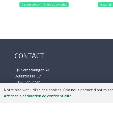
Disponible en 1-2 jours ouvrables
Disponibl
CONTACT
EJS Verpackungen AG
Lyssstrasse 37
3054 Schüpfen
Tél.: 031 / 879 09 02
Notre site web utilise des cookies. Cela nous permet d'optimiser v
Mail: office@ejs.ch
Afficher la déclaration de confidentialité