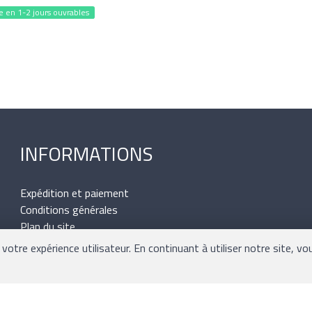
e en 1-2 jours ouvrables
INFORMATIONS
Expédition et paiement
Conditions générales
Plan du site
Mentions légales
otre expérience utilisateur. En continuant à utiliser notre site, vo