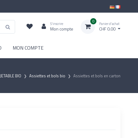
0
S'inscrire
Panier d'achat
Mon compte
CHF 0.00
D
MON COMPTE
JETABLE BIO
Assiettes et bols bio
Assiettes et bols en carton