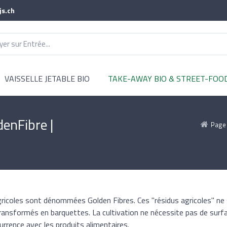
js.ch
VAISSELLE JETABLE BIO
TAKE-AWAY BIO & STREET-FOO
denFibre |
Page 
agricoles sont dénommées Golden Fibres. Ces "résidus agricoles" ne
transformés en barquettes. La cultivation ne nécessite pas de surf
urrence avec les produits alimentaires.