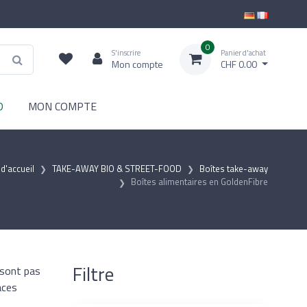
0
S'inscrire
Panier d'achat
Mon compte
CHF 0.00
D
MON COMPTE
d'accueil
TAKE-AWAY BIO & STREET-FOOD
Boîtes take-away
Boîtes alimentaires en GoldenFibre
Filtre
 sont pas
aces