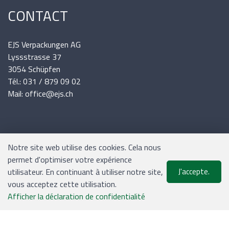
CONTACT
EJS Verpackungen AG
Lyssstrasse 37
3054 Schüpfen
Tél.: 031 / 879 09 02
Mail: office@ejs.ch
INFORMATIONS
Notre site web utilise des cookies. Cela nous
permet d'optimiser votre expérience
Expédition et paiement
utilisateur. En continuant à utiliser notre site,
J'accepte.
Conditions générales
vous acceptez cette utilisation.
0
Plan du site
Afficher la déclaration de confidentialité
Liste de suivi
Menu
CHF 0.00
Mentions légales