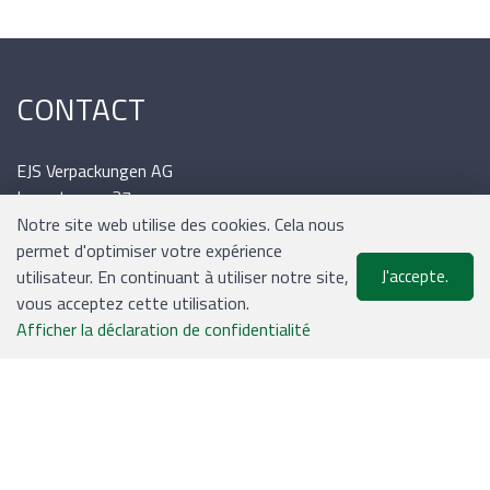
CONTACT
EJS Verpackungen AG
Lyssstrasse 37
3054 Schüpfen
Notre site web utilise des cookies. Cela nous
Tél.: 031 / 879 09 02
permet d'optimiser votre expérience
Mail: office@ejs.ch
utilisateur. En continuant à utiliser notre site,
J'accepte.
vous acceptez cette utilisation.
0
Afficher la déclaration de confidentialité
Liste de suivi
Menu
CHF 0.00
INFORMATIONS
Expédition et paiement
Conditions générales