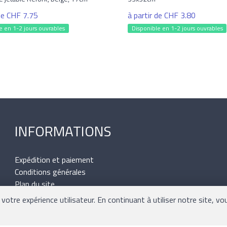
 de CHF 7.75
à partir de CHF 3.80
e en 1-2 jours ouvrables
Disponible en 1-2 jours ouvrables
INFORMATIONS
Expédition et paiement
Conditions générales
Plan du site
Mentions légales
otre expérience utilisateur. En continuant à utiliser notre site, vo