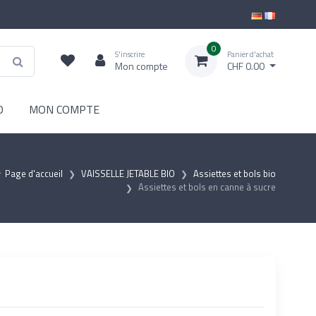
0
S'inscrire
Panier d'achat
Mon compte
CHF 0.00
D
MON COMPTE
Page d'accueil
VAISSELLE JETABLE BIO
Assiettes et bols bio
Assiettes et bols en canne à sucre