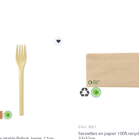
6141.3001
Serviettes en papier 100% recycl
e jetable Refork, beige, 17cm
33x32cm