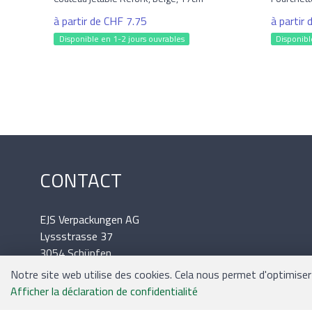
à partir de CHF 7.75
à partir
Disponible en 1-2 jours ouvrables
Disponibl
CONTACT
EJS Verpackungen AG
Lyssstrasse 37
3054 Schüpfen
Tél.: 031 / 879 09 02
Notre site web utilise des cookies. Cela nous permet d'optimiser v
Mail: office@ejs.ch
Afficher la déclaration de confidentialité