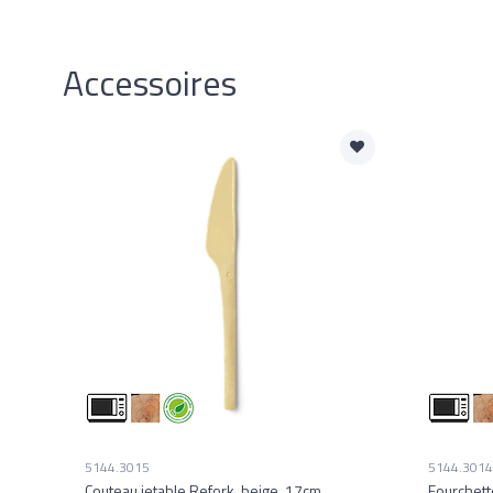
Accessoires
5144.3015
5144.3014
Couteau jetable Refork, beige, 17cm
Fourchett