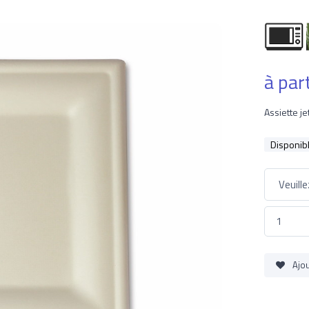
à par
Assiette j
Disponib
Ajou