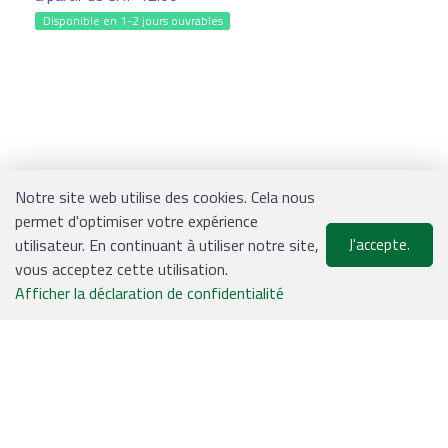
Disponible en 1-2 jours ouvrables
Notre site web utilise des cookies. Cela nous
permet d'optimiser votre expérience
CONTACT
utilisateur. En continuant à utiliser notre site,
J'accepte.
vous acceptez cette utilisation.
0
Afficher la déclaration de confidentialité
EJS Verpackungen AG
Liste de suivi
Menu
CHF 0.00
Lyssstrasse 37
3054 Schüpfen
Tél.: 031 / 879 09 02
Mail: office@ejs.ch