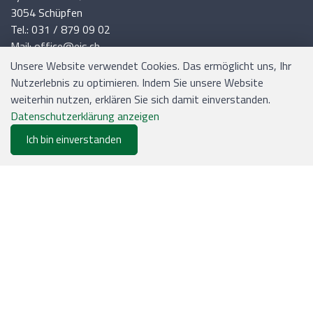
3054 Schüpfen
Tel.: 031 / 879 09 02
Mail: office@ejs.ch
Unsere Website verwendet Cookies. Das ermöglicht uns, Ihr
Nutzerlebnis zu optimieren. Indem Sie unsere Website
weiterhin nutzen, erklären Sie sich damit einverstanden.
INFORMATIONEN
Datenschutzerklärung anzeigen
Ich bin einverstanden
0
Versand und Zahlung
Merkliste
Menu
CHF 0.00
Allgemeine Geschäftsbedingungen
Sitemap
Impressum
ZAHLUNGSMITTEL