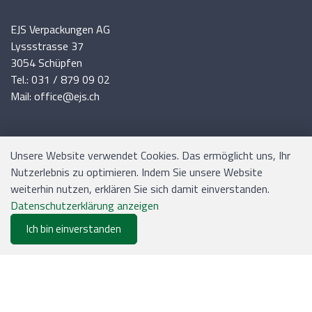
EJS Verpackungen AG
Lyssstrasse 37
3054 Schüpfen
Tel.: 031 / 879 09 02
Mail: office@ejs.ch
INFORMATIONEN
Unsere Website verwendet Cookies. Das ermöglicht uns, Ihr
Nutzerlebnis zu optimieren. Indem Sie unsere Website
weiterhin nutzen, erklären Sie sich damit einverstanden.
Versand und Zahlung
Datenschutzerklärung anzeigen
Allgemeine Geschäftsbedingungen
Ich bin einverstanden
0
Sitemap
Merkliste
Menu
CHF 0.00
Impressum