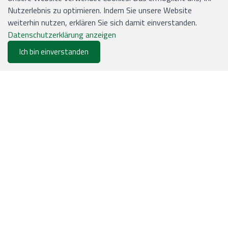
Nutzerlebnis zu optimieren. Indem Sie unsere Website
weiterhin nutzen, erklären Sie sich damit einverstanden.
KONTAKT
Datenschutzerklärung anzeigen
Ich bin einverstanden
0
EJS Verpackungen AG
Merkliste
Menu
CHF 0.00
Lyssstrasse 37
3054 Schüpfen
Tel.: 031 / 879 09 02
Mail: office@ejs.ch
INFORMATIONEN
Versand und Zahlung
Allgemeine Geschäftsbedingungen
Sitemap
Impressum